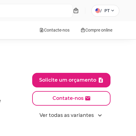
local_mall
expand_more
/
PT
request_quote
local_mall
Contacte-nos
Compre online
Solicite um orçamento
Contate-nos
e
expand_more
Ver todas as variantes