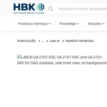
MAIN MENU
expand_more
expand_more
expand_more
Produtos e Serviços
Knowledge
Soluções
PORTUGUÊS
...
LAN-XI
PAINÉIS FRONTAIS