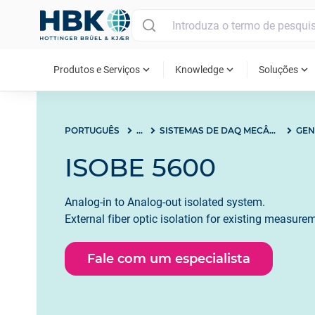
MAIN MENU
expand_more
expand_more
expand_more
Produtos e Serviços
Knowledge
Soluções
PORTUGUÊS
...
SISTEMAS DE DAQ MECÂNICOS E ESTRUTURAIS
GEN
ISOBE 5600
Analog-in to Analog-out isolated system.
External fiber optic isolation for existing measur
Fale com um especialista