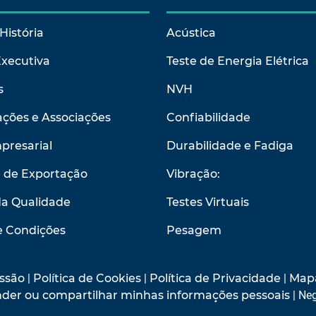
História
Acústica
Executiva
Teste de Energia Elétrica
s
NVH
ções e Associações
Confiabilidade
presarial
Durabilidade e Fadiga
e de Exportação
Vibração:
da Qualidade
Testes Virtuais
e Condições
Pesagem
ssão
|
Política de Cookies
|
Política de Privacidade
|
Mapa
vender ou compartilhar minhas informações pessoais
| Neg