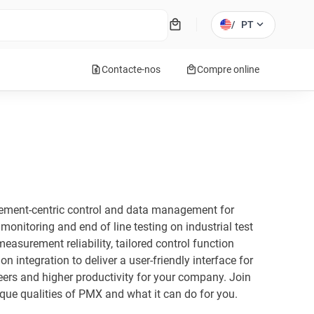
local_mall
expand_more
/
PT
request_quote
local_mall
Contacte-nos
Compre online
ement-centric control and data management for
monitoring and end of line testing on industrial test
asurement reliability, tailored control function
 integration to deliver a user-friendly interface for
neers and higher productivity for your company. Join
que qualities of PMX and what it can do for you.