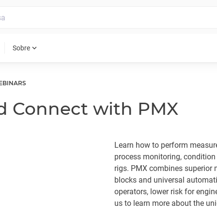
expand_more
Sobre
EBINARS
nd Connect with PMX
Learn how to perform measur
process monitoring, condition 
rigs. PMX combines superior me
blocks and universal automation
operators, lower risk for engi
us to learn more about the uni