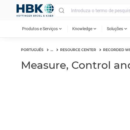
MAIN MENU
expand_more
expand_more
expand_more
Produtos e Serviços
Knowledge
Soluções
PORTUGUÊS
...
RESOURCE CENTER
RECORDED W
Measure, Control a