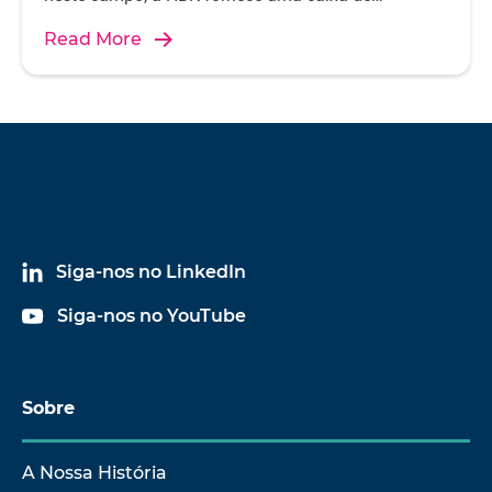
ferramentas abrangente para testes e medições
Read More
acústicas confiáveis e eficientes - qualquer que seja
a aplicação.
Siga-nos no LinkedIn
Siga-nos no YouTube
Sobre
A Nossa História