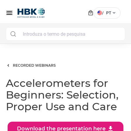
local_mall
menu
expand_more
/
PT
MAI
RECORDED WEBINARS
Accelerometers for
Beginners: Selection,
Proper Use and Care
download
Download the presentation here