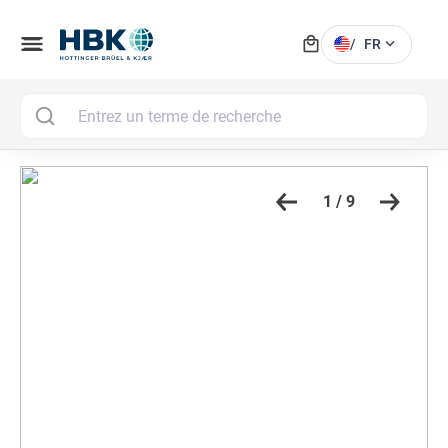
local_mall
menu
expand_more
/
FR
MAI
1 / 9