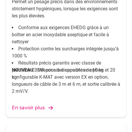
Permet un pesage précis dans des environnements
strictement hygiéniques, lorsque les exigences sont
les plus élevées.
Conforme aux exigences EHEDG grâce à un
boîtier en acier inoxydable aseptique et facile à
nettoyer
Protection contre les surcharges intégrée jusqu’à
1000 %
Résultats précis garantis avec classe de
précision C3MR pour des capacités de 10 kg et 20
NOUVEAU :
Désormais disponible en option
kg
configurable K-MAT avec version EX en option,
longueurs de câble de 3 m et 6 m, et sortie calibrée à
2 mV/V.
En savoir plus