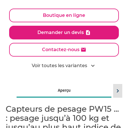
Boutique en ligne
Demander un devis
Contactez-nous
expand_more
Voir toutes les variantes
chevron_right
Aperçu
Capteurs de pesage PW15 ...
: pesage jusqu’à 100 kg et
jusqu’au plus haut indice de