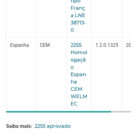
tipo
Franç
a LNE
38713-
0
Espanha
CEM
2255
1.2.0.1325
2024
Homol
ogaçã
o
Espan
ha
CEM
WELM
EC
Saiba mais:
2255 aprovado