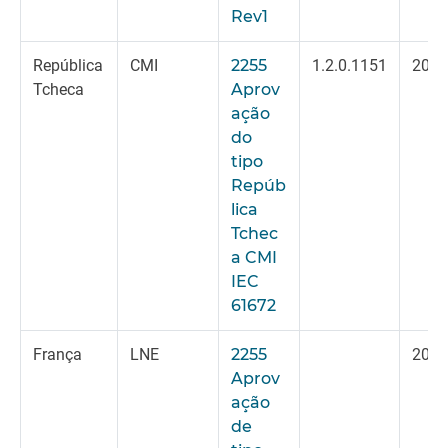
Rev1
República
CMI
2255
1.2.0.1151
2023
Tcheca
Aprov
ação
do
tipo
Repúb
lica
Tchec
a CMI
IEC
61672
França
LNE
2255
2024
Aprov
ação
de