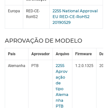
Europa
RED-CE-
2255 National Approval
RoHS2
EU RED-CE-RoHS2
20190529
APROVAÇÃO DE MODELO
País
Aprovador
Arquivo
Firmware
Data
Alemanha
PTB
2255
1.2.0.1325
2024
Aprov
ação
de
tipo
Alema
nha
PTB