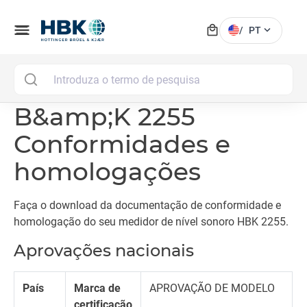
local_mall
menu
expand_more
/
PT
MAI
B&amp;K 2255
Conformidades e
homologações
Faça o download da documentação de conformidade e
homologação do seu medidor de nível sonoro HBK 2255.
Aprovações nacionais
País
Marca de
APROVAÇÃO DE MODELO
certificação