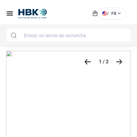
local_mall
menu
expand_more
/
FR
MAI
1 / 2