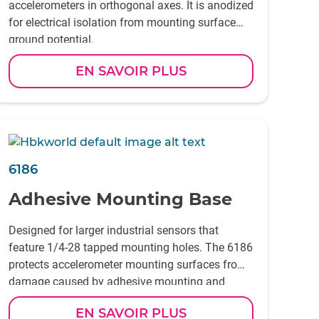
accelerometers in orthogonal axes. It is anodized
for electrical isolation from mounting surface
ground potential.
EN SAVOIR PLUS
6186
Adhesive Mounting Base
Designed for larger industrial sensors that
feature 1/4-28 tapped mounting holes. The 6186
protects accelerometer mounting surfaces from
damage caused by adhesive mounting and
removal. The mounting base can also be left in
EN SAVOIR PLUS
place and used as a permanent mounting