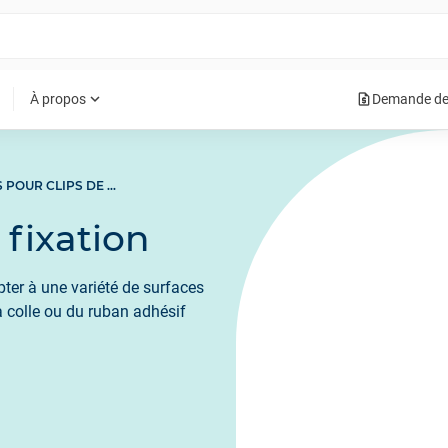
request_quote
expand_more
À propos
Demande de
BASES POUR CLIPS DE FIXATION
 fixation
ter à une variété de surfaces
la colle ou du ruban adhésif