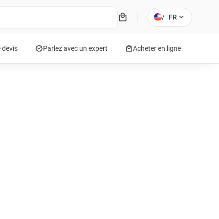
local_mall
expand_more
/
FR
verified
local_mall
 devis
Parlez avec un expert
Acheter en ligne