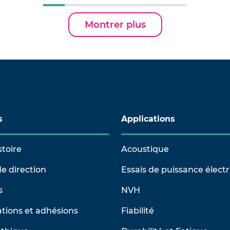
Montrer plus
s
Applications
stoire
Acoustique
e direction
Essais de puissance élect
s
NVH
tions et adhésions
Fiabilité