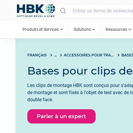
MAIN MENU
expand_more
expand_more
expand_more
Produits et Services
Solutions
Ressources
FRANÇAIS
...
ACCESSOIRES POUR TRANSDUCTEURS DE VIBRATION
Bases pour clips de
Les clips de montage HBK sont conçus pour s'adap
de montage et sont fixés à l'objet de test avec de 
double face.
Parler à un expert