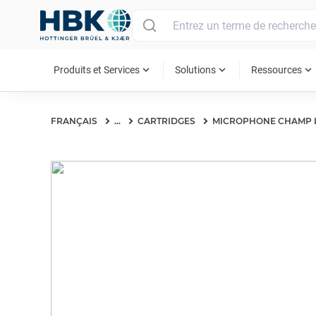
MAIN MENU
expand_more
expand_more
expand_more
Produits et Services
Solutions
Ressources
FRANÇAIS
...
CARTRIDGES