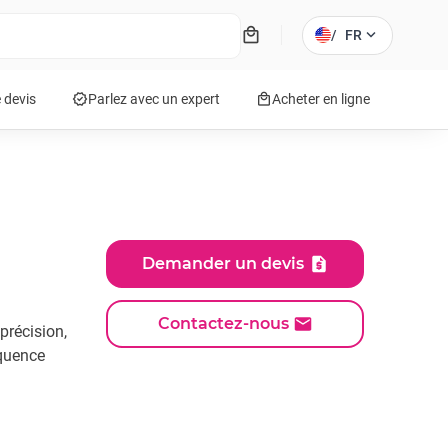
local_mall
expand_more
/
FR
verified
local_mall
 devis
Parlez avec un expert
Acheter en ligne
Demander un devis
Contactez-nous
précision,
équence