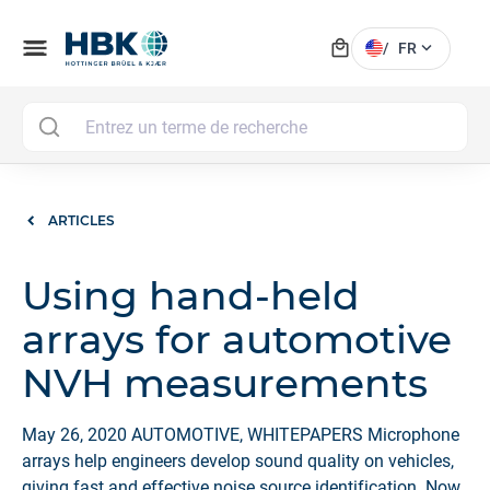
local_mall
menu
expand_more
/
FR
MAI
ARTICLES
Using hand-held
arrays for automotive
NVH measurements
May 26, 2020 AUTOMOTIVE, WHITEPAPERS Microphone
arrays help engineers develop sound quality on vehicles,
giving fast and effective noise source identification. Now,