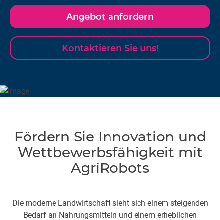
Datenerfassung, GPS und Echtzeit-
Wetteraktualisierungen. Die Sensorlösungen von HBK
Angebot anfordern
verbessern die operative Effizienz, reduzieren die Kosten
und maximieren die Erträge mittels Technologien wie
Kontaktieren Sie uns!
Dehnungsmessstreifen und Trägheitssensoren.
Fördern Sie Innovation und
Wettbewerbsfähigkeit mit
AgriRobots
Die moderne Landwirtschaft sieht sich einem steigenden
Bedarf an Nahrungsmitteln und einem erheblichen