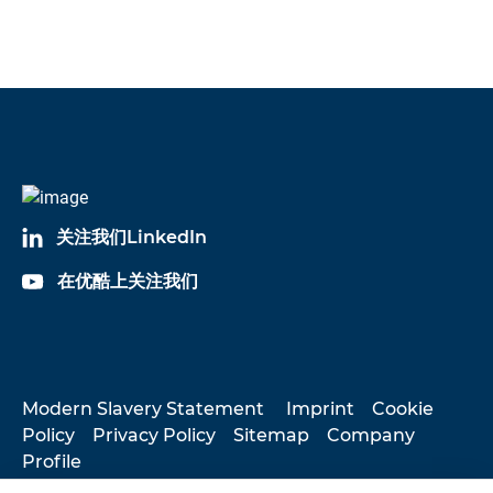
Documents
keyboard_arrow_down
Language
X60 - 操
操作說
English, French,
明
German
作說明
关注我们LinkedIn
X60 - 安
安全
English
在优酷上关注我们
全
X60 - 安
安全
English
全
Modern Slavery Statement
Imprint
Cookie
Policy
Privacy Policy
Sitemap
Company
Profile