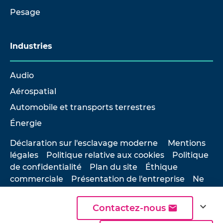
Pesage
Industries
Audio
Aérospatial
Automobile et transports terrestres
Énergie
Déclaration sur l'esclavage moderne
Mentions
légales
Politique relative aux cookies
Politique
de confidentialité
Plan du site
Éthique
commerciale
Présentation de l'entreprise
Ne
pas vendre ou partager mes informations
personnelles
expand_more
Contactez-nous