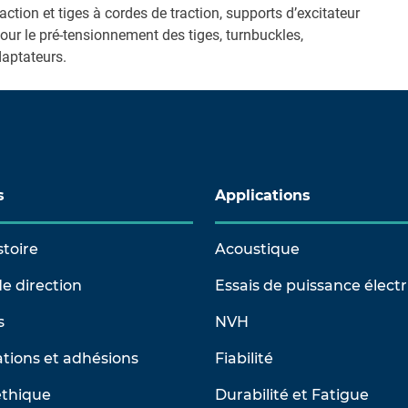
ction et tiges à cordes de traction, supports d’excitateur
our le pré-tensionnement des tiges, turnbuckles,
daptateurs.
s
Applications
stoire
Acoustique
e direction
Essais de puissance élect
s
NVH
tions et adhésions
Fiabilité
éthique
Durabilité et Fatigue