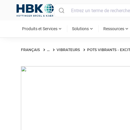
MAIN MENU
expand_more
expand_more
expand_more
Produits et Services
Solutions
Ressources
FRANÇAIS
...
VIBRATEURS