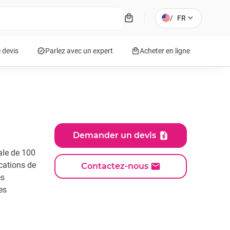
local_mall
expand_more
/
FR
verified
local_mall
 devis
Parlez avec un expert
Acheter en ligne
Demander un devis
ale de 100
ications de
Contactez-nous
es
es