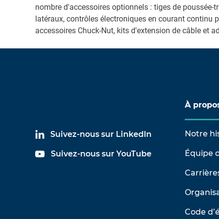
nombre d'accessoires optionnels : tiges de poussée-tra
latéraux, contrôles électroniques en courant continu p
accessoires Chuck-Nut, kits d'extension de câble et a
À propo
Notre hi
Suivez-nous sur LinkedIn
Équipe d
Suivez-nous sur YouTube
Carrière
Organisa
Code d’