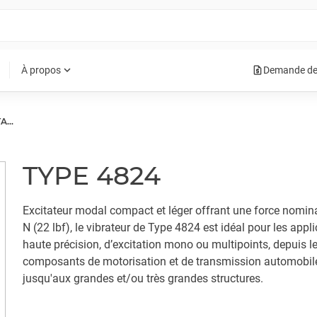
request_quote
expand_more
À propos
Demande de
POTS VIBRANTS - EXCITATEURS MODAUX
TYPE 4824
Excitateur modal compact et léger offrant une force nomin
N (22 lbf), le vibrateur de Type 4824 est idéal pour les appl
haute précision, d’excitation mono ou multipoints, depuis l
composants de motorisation et de transmission automobil
jusqu'aux grandes et/ou très grandes structures.