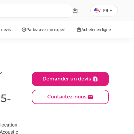
local_mall
expand_more
/
FR
verified
local_mall
 devis
Parlez avec un expert
Acheter en ligne
r
Demander un devis
5-
Contactez-nous
 location
Acoustic