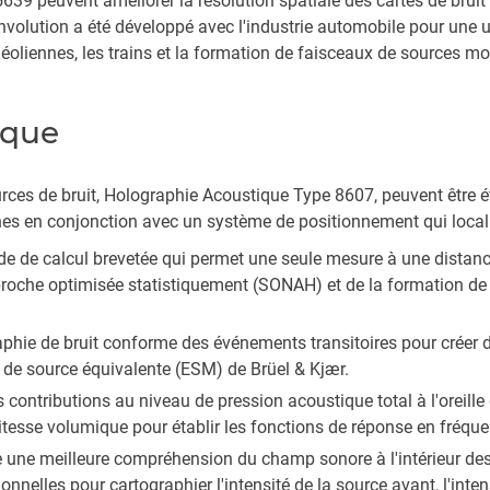
639 peuvent améliorer la résolution spatiale des cartes de bruit 
olution a été développé avec l'industrie automobile pour une ut
éoliennes, les trains et la formation de faisceaux de sources mo
ique
urces de bruit, Holographie Acoustique Type 8607, peuvent être ét
 en conjonction avec un système de positionnement qui localise
e de calcul brevetée qui permet une seule mesure à une distance
oche optimisée statistiquement (SONAH) et de la formation de f
phie de bruit conforme des événements transitoires pour créer 
de de source équivalente (ESM) de Brüel & Kjær.
contributions au niveau de pression acoustique total à l'oreill
 vitesse volumique pour établir les fonctions de réponse en fréqu
 une meilleure compréhension du champ sonore à l'intérieur des 
lles pour cartographier l'intensité de la source avant, l'intensité