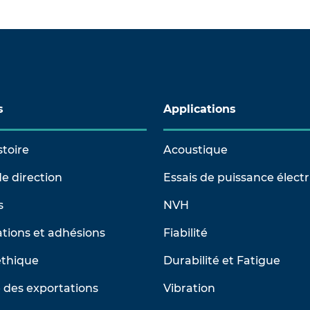
s
Applications
stoire
Acoustique
e direction
Essais de puissance élect
s
NVH
tions et adhésions
Fiabilité
éthique
Durabilité et Fatigue
 des exportations
Vibration