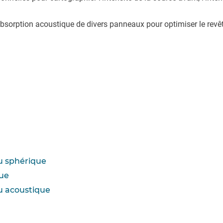
absorption acoustique de divers panneaux pour optimiser le revêt
au sphérique
que
au acoustique