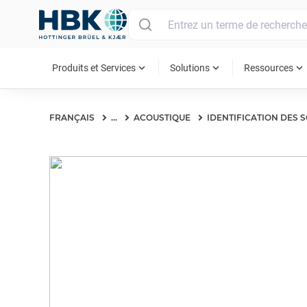
MAIN MENU
expand_more
expand_more
expand_more
Produits et Services
Solutions
Ressources
FRANÇAIS
...
ACOUSTIQUE