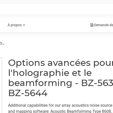
request_quote
expand_more
À propos
Demande de
IDENTIFICATION DES SOURCES DE BRUIT
Options avancées pou
l'holographie et le
beamforming - BZ-563
BZ-5644
Additional capabilities for our array acoustics noise source
and mapping software: Acoustic Beamforming Type 8608, 