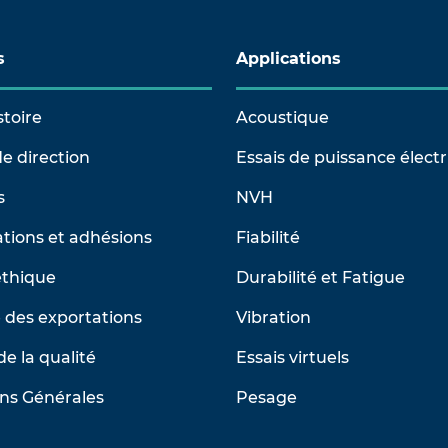
s
Applications
stoire
Acoustique
e direction
Essais de puissance élect
s
NVH
tions et adhésions
Fiabilité
éthique
Durabilité et Fatigue
 des exportations
Vibration
de la qualité
Essais virtuels
ns Générales
Pesage