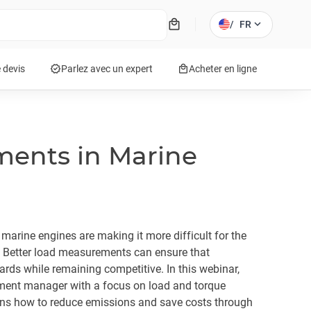
local_mall
expand_more
/
FR
verified
local_mall
 devis
Parlez avec un expert
Acheter en ligne
ents in Marine
 marine engines are making it more difficult for the
e. Better load measurements can ensure that
rds while remaining competitive. In this webinar,
ent manager with a focus on load and torque
ons how to reduce emissions and save costs through