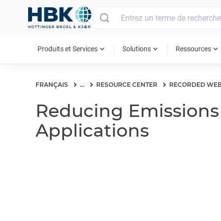
MAIN MENU
expand_more
expand_more
expand_more
Produits et Services
Solutions
Ressources
FRANÇAIS
...
RESOURCE CENTER
RECORDED WEB
Reducing Emissions
Applications