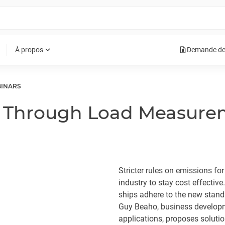
request_quote
expand_more
À propos
Demande de
INARS
 Through Load Measurem
Stricter rules on emissions for
industry to stay cost effectiv
ships adhere to the new standa
Guy Beaho, business developm
applications, proposes soluti