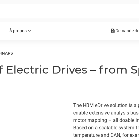
request_quote
expand_more
À propos
Demande de
INARS
f Electric Drives – from 
The HBM eDrive solution is a p
enable extensive analysis bas
motor mapping – all doable in
Based on a scalable system fr
temperature and CAN, for exam