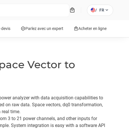
local_mall
expand_more
/
FR
verified
local_mall
 devis
Parlez avec un expert
Acheter en ligne
Space Vector to
ower analyzer with data acquisition capabilities to
ed on raw data. Space vectors, dq0 transformation,
 real time.
om 3 to 21 power channels, and other inputs for
ple. System integration is easy with a software API