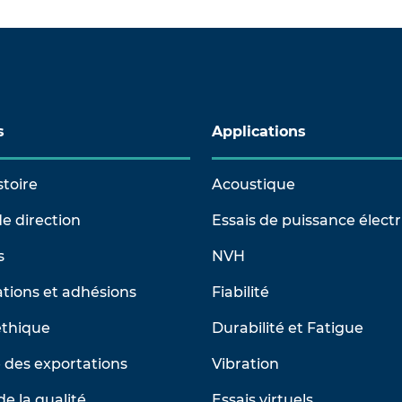
s
Applications
stoire
Acoustique
e direction
Essais de puissance élect
s
NVH
tions et adhésions
Fiabilité
éthique
Durabilité et Fatigue
 des exportations
Vibration
de la qualité
Essais virtuels