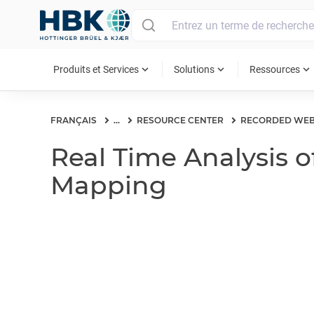
MAIN MENU
expand_more
expand_more
expand_more
Produits et Services
Solutions
Ressources
FRANÇAIS
...
RESOURCE CENTER
RECORDED WEB
Real Time Analysis o
Mapping