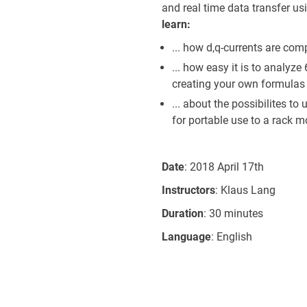
and real time data transfer u
learn:
... how d,q-currents are co
... how easy it is to analyz
creating your own formulas 
... about the possibilites t
for portable use to a rack 
Date
: 2018 April 17th
Instructors
: Klaus Lang
Duration
: 30 minutes
Language
: English