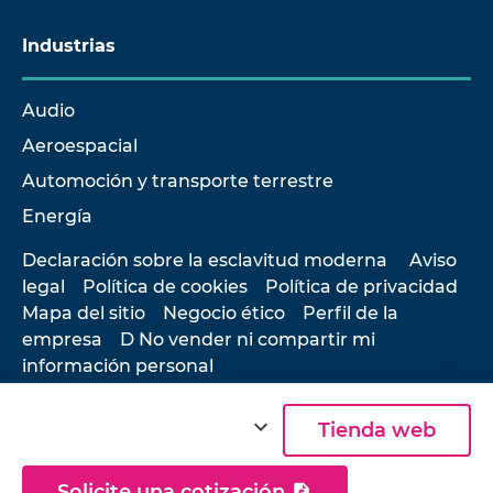
Industrias
Audio
Aeroespacial
Automoción y transporte terrestre
Energía
Declaración sobre la esclavitud moderna
Aviso
legal
Política de cookies
Política de privacidad
Mapa del sitio
Negocio ético
Perfil de la
empresa
D No vender ni compartir mi
información personal
expand_more
Tienda web
© 2026 Hottinger Brüel & Kjær
Solicite una cotización