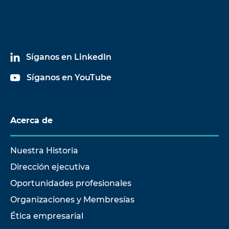
ABM 75
Manual
English, French,
de
German
-
empleo
Síganos en LinkedIn
Síganos en YouTube
Acerca de
Nuestra Historia
Dirección ejecutiva
Oportunidades profesionales
Organizaciones y Membresías
Ética empresarial