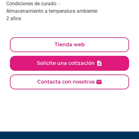
Condiciones de curado: -
Almacenamiento a temperatura ambiente:
2 años
Tienda web
Solicite una cotización
Contacta con nosotros
Documentos
keyboard_arrow_down
Idioma