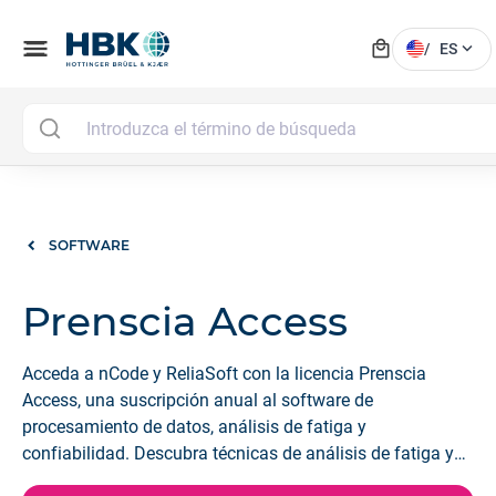
local_mall
menu
expand_more
/
ES
SOFTWARE
Prenscia Access
Acceda a nCode y ReliaSoft con la licencia Prenscia
Access, una suscripción anual al software de
procesamiento de datos, análisis de fatiga y
confiabilidad. Descubra técnicas de análisis de fatiga y
confiabilidad para sus proyectos de una manera