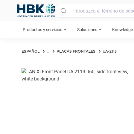
MAIN MENU
expand_more
expand_more
ex
Productos y servicios
Soluciones
Knowledge
ESPAÑOL
...
PLACAS FRONTALES
UA-2113