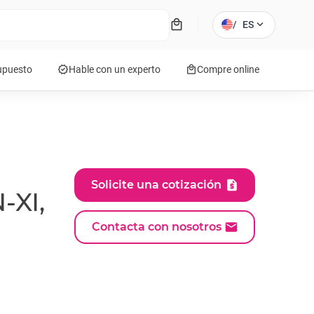
local_mall
expand_more
/
ES
verified
local_mall
supuesto
Hable con un experto
Compre online
Solicite una cotización
-XI,
Contacta con nosotros