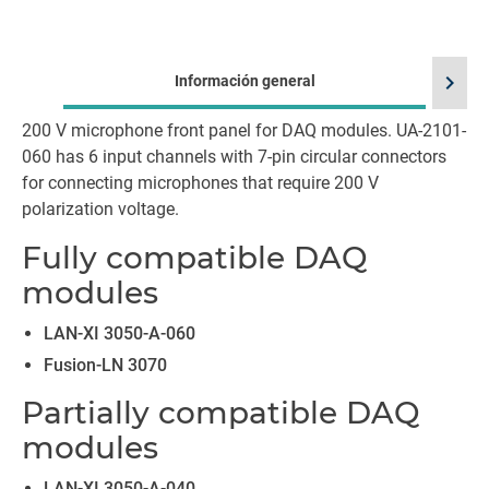
chevron_right
Información general
200 V microphone front panel for DAQ modules. UA-2101-
060 has 6 input channels with 7-pin circular connectors
for connecting microphones that require 200 V
polarization voltage.
Fully compatible DAQ
modules
LAN-XI 3050-A-060
Fusion-LN 3070
Partially compatible DAQ
modules
LAN-XI 3050-A-040