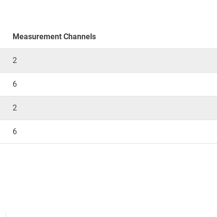
Measurement Channels
2
6
2
6