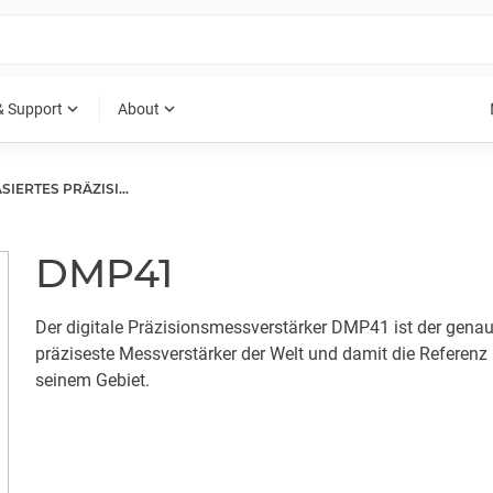
expand_more
expand_more
& Support
About
DMS-BASIERTES PRÄZISIONSMESSGERÄT
DMP41
Der digitale Präzisionsmessverstärker DMP41 ist der gena
präziseste Messverstärker der Welt und damit die Referenz
seinem Gebiet.