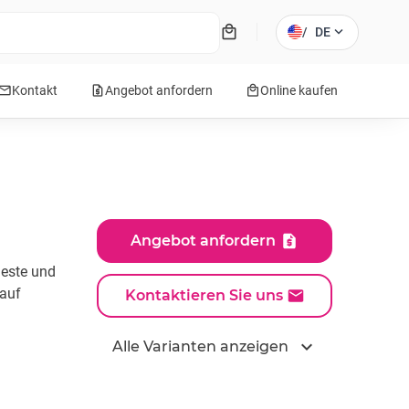
local_mall
expand_more
/
DE
mail
request_quote
local_mall
Kontakt
Angebot anfordern
Online kaufen
Angebot anfordern
ueste und
 auf
Kontaktieren Sie uns
expand_more
Alle Varianten anzeigen