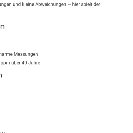
ngen und kleine Abweichungen — hier spielt der
.
on
uscharme Messungen
5 ppm über 40 Jahre
n