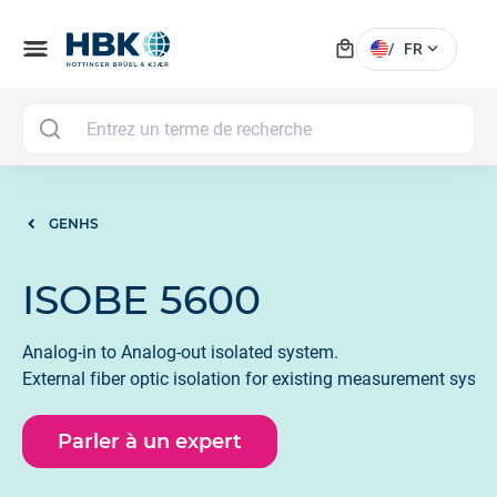
local_mall
menu
expand_more
/
FR
MAI
GENHS
ISOBE 5600
Analog-in to Analog-out isolated system.
External fiber optic isolation for existing measurement syste
Parler à un expert