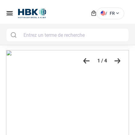
local_mall
menu
expand_more
/
FR
MAI
1 / 4