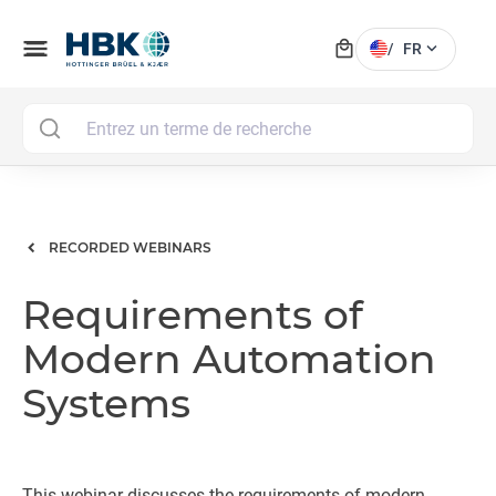
local_mall
menu
expand_more
/
FR
MAI
RECORDED WEBINARS
Requirements of
Modern Automation
Systems
This webinar discusses the requirements of modern