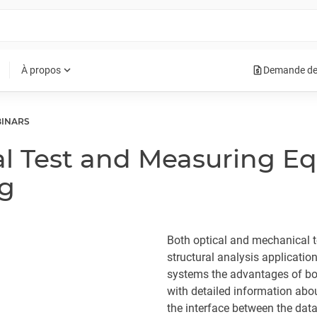
request_quote
expand_more
À propos
Demande de
INARS
cal Test and Measuring E
ng
Both optical and mechanical 
structural analysis applicatio
systems the advantages of both
with detailed information abou
the interface between the data