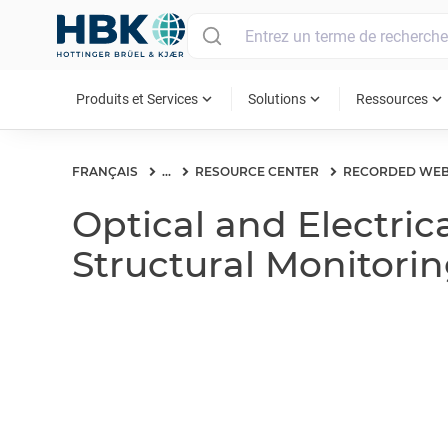
MAIN MENU
expand_more
expand_more
expand_more
Produits et Services
Solutions
Ressources
FRANÇAIS
...
RESOURCE CENTER
RECORDED WEB
Optical and Electri
Structural Monitori