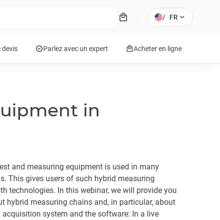
local_mall
expand_more
/
FR
verified
local_mall
 devis
Parlez avec un expert
Acheter en ligne
quipment in
test and measuring equipment is used in many
ns. This gives users of such hybrid measuring
 technologies. In this webinar, we will provide you
t hybrid measuring chains and, in particular, about
 acquisition system and the software: In a live