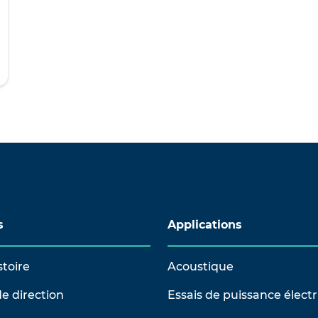
s
Applications
stoire
Acoustique
e direction
Essais de puissance élect