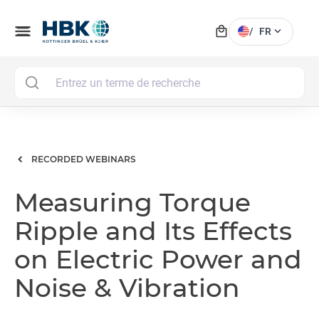
local_mall
menu
expand_more
/
FR
MAI
RECORDED WEBINARS
Measuring Torque
Ripple and Its Effects
on Electric Power and
Noise & Vibration