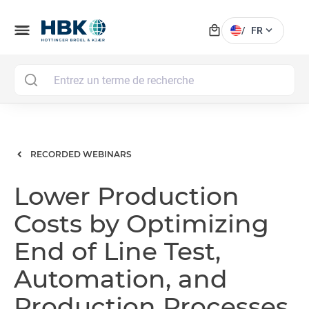
local_mall
menu
expand_more
/
FR
MAI
RECORDED WEBINARS
Lower Production
Costs by Optimizing
End of Line Test,
Automation, and
Production Processes