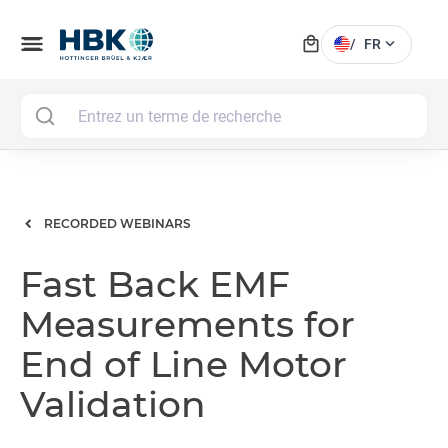
local_mall
menu
expand_more
/
FR
MAI
RECORDED WEBINARS
Fast Back EMF
Measurements for
End of Line Motor
Validation