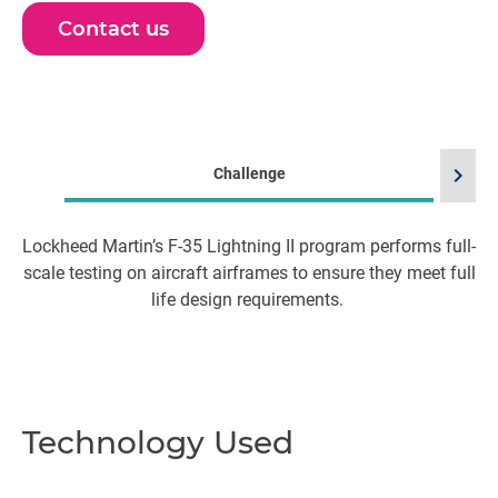
Contact us
chevron_right
Challenge
Lockheed Martin’s F-35 Lightning II program performs full-
I
scale testing on aircraft airframes to ensure they meet full
as
life design requirements.
de
da
l
Technology Used
a