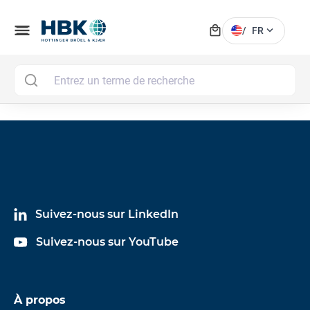
local_mall
menu
expand_more
/
FR
MAI
Suivez-nous sur LinkedIn
Suivez-nous sur YouTube
À propos