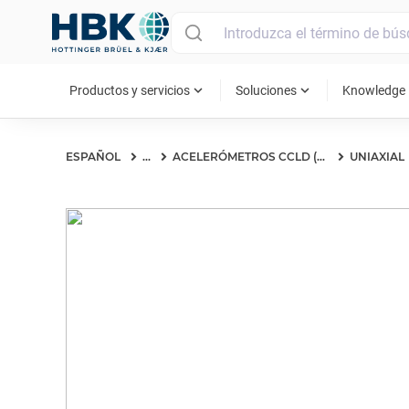
MAIN MENU
expand_more
expand_more
ex
Productos y servicios
Soluciones
Knowledge
ESPAÑOL
...
ACELERÓMETROS CCLD (IEPE)
UNIAXIAL