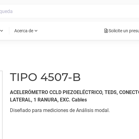
request_quote
pand_more
expand_more
Acerca de
Solicite un pre
TIPO 4507-B
ACELERÓMETRO CCLD PIEZOELÉCTRICO, TEDS, CONECT
LATERAL, 1 RANURA, EXC. Cables
Diseñado para mediciones de Análisis modal.