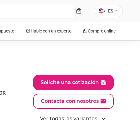
local_mall
expand_more
/
ES
verified
local_mall
supuesto
Hable con un experto
Compre online
Solicite una cotización
OR
Contacta con nosotros
expand_more
Ver todas las variantes