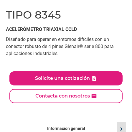
TIPO 8345
ACELERÓMETRO TRIAXIAL CCLD
Diseñado para operar en entornos difíciles con un
conector robusto de 4 pines Glenair® serie 800 para
aplicaciones industriales.
Solicite una cotización
Contacta con nosotros
chevron_right
Información general