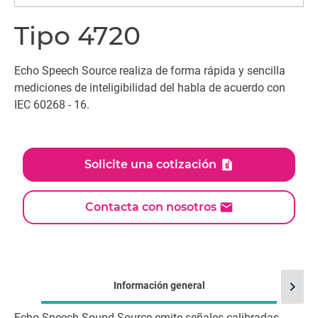
Tipo 4720
Echo Speech Source realiza de forma rápida y sencilla
mediciones de inteligibilidad del habla de acuerdo con
IEC 60268 - 16.
Solicite una cotización
Contacta con nosotros
chevron_right
Información general
Echo Speech Sound Source emite señales calibradas