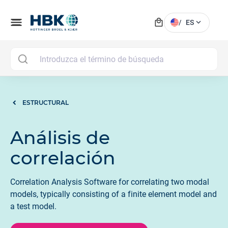
local_mall
menu
expand_more
/
ES
MAI
ESTRUCTURAL
Análisis de
correlación
Correlation Analysis Software for correlating two modal
models, typically consisting of a finite element model and
a test model.