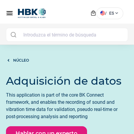
local_mall
menu
expand_more
/
ES
MAI
NÚCLEO
Adquisición de datos
This application is part of the core BK Connect
framework, and enables the recording of sound and
vibration time data for validation, pseudo real-time or
post-processing analysis and reporting
Hablar con un experto