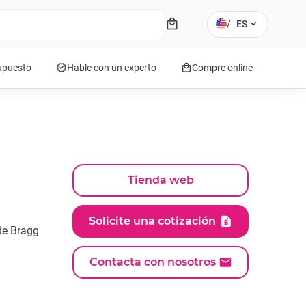
local_mall
expand_more
/
ES
verified
local_mall
supuesto
Hable con un experto
Compre online
Tienda web
Solicite una cotización
 de Bragg
Contacta con nosotros