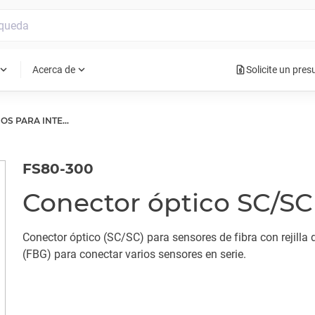
request_quote
pand_more
expand_more
Acerca de
Solicite un pre
ACCESORIOS PARA INTERROGADORES ÓPTICOS
FS80-300
Conector óptico SC/SC
Conector óptico (SC/SC) para sensores de fibra con rejilla
(FBG) para conectar varios sensores en serie.