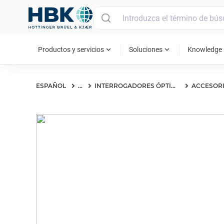
MAIN MENU
expand_more
expand_more
ex
Productos y servicios
Soluciones
Knowledge
ESPAÑOL
...
INTERROGADORES ÓPTICOS