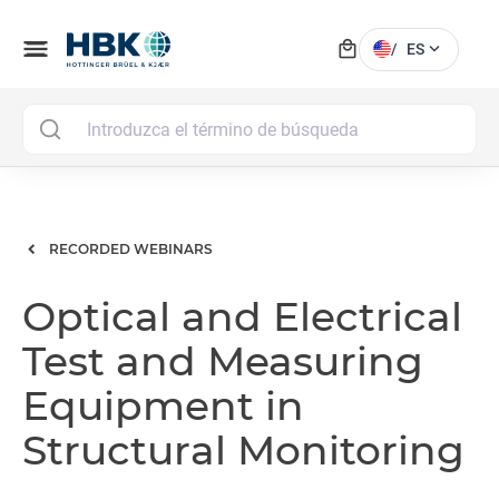
local_mall
menu
expand_more
/
ES
MAI
RECORDED WEBINARS
Optical and Electrical
Test and Measuring
Equipment in
Structural Monitoring