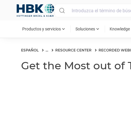
MAIN MENU
expand_more
expand_more
ex
Productos y servicios
Soluciones
Knowledge
ESPAÑOL
...
RESOURCE CENTER
RECORDED WEB
Get the Most out of