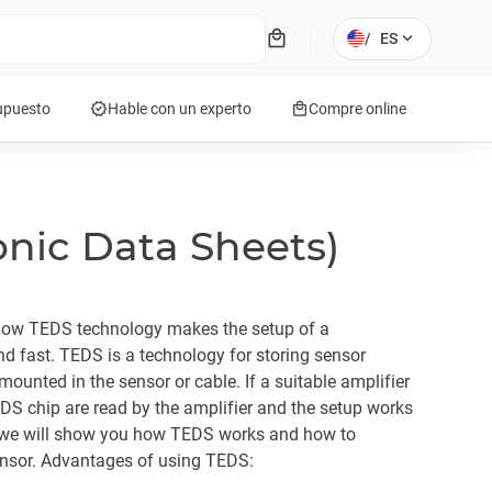
local_mall
expand_more
/
ES
verified
local_mall
supuesto
Hable con un experto
Compre online
onic Data Sheets)
n how TEDS technology makes the setup of a
d fast. TEDS is a technology for storing sensor
p mounted in the sensor or cable. If a suitable amplifier
EDS chip are read by the amplifier and the setup works
r, we will show you how TEDS works and how to
ensor. Advantages of using TEDS: