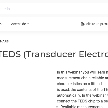
request_quote
pand_more
expand_more
Acerca de
Solicite un pre
INARS
 TEDS (Transducer Electr
In this webinar you will lear
measurement chain reliable an
characteristics on a little chi
is used, the contents of the T
automatically. In the webina
connect the TEDS chip to a s
Realiable measurements