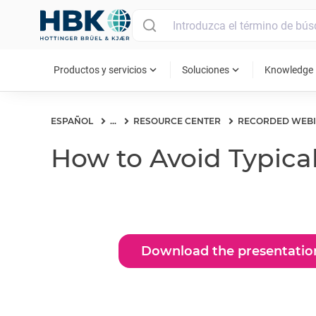
MAIN MENU
expand_more
expand_more
ex
Productos y servicios
Soluciones
Knowledge
ESPAÑOL
...
RESOURCE CENTER
RECORDED WEB
How to Avoid Typical
Download the presentatio