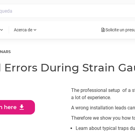
request_quote
pand_more
expand_more
Acerca de
Solicite un pre
INARS
 Errors During Strain Ga
The professional setup of a s
a lot of experience.
download
n here
A wrong installation leads can
Therefore we show you how to 
Learn about typical traps du