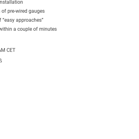
nstallation
 of pre-wired gauges
of “easy approaches”
ithin a couple of minutes
0AM CET
ß