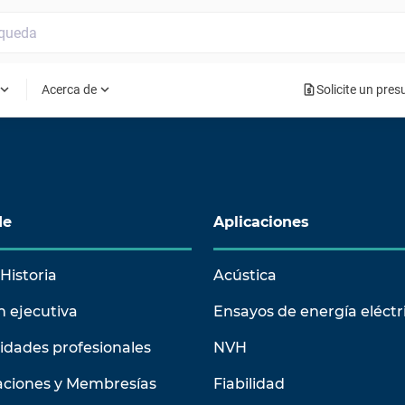
request_quote
pand_more
expand_more
Acerca de
Solicite un pre
de
Aplicaciones
Historia
Acústica
n ejecutiva
Ensayos de energía eléctr
idades profesionales
NVH
aciones y Membresías
Fiabilidad