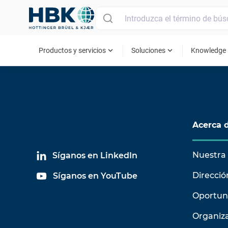
MAIN MENU
expand_more
expand_more
ex
Productos y servicios
Soluciones
Knowledge
Acerca 
Nuestra 
Síganos en LinkedIn
Direcció
Síganos en YouTube
Oportun
Organiz