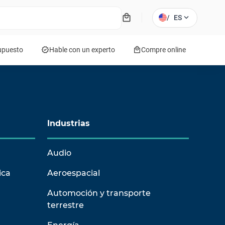
local_mall
expand_more
/
ES
verified
local_mall
supuesto
Hable con un experto
Compre online
Industrias
Audio
ica
Aeroespacial
Automoción y transporte
terrestre