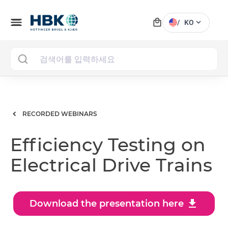
local_mall
menu
expand_more
/
KO
MAI
RECORDED WEBINARS
Efficiency Testing on
Electrical Drive Trains
download
Download the presentation here