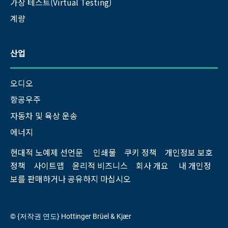
가상 테스트(Virtual Testing)
계량
산업
오디오
항공우주
자동차 및 육상 운송
에너지
현대적 노예제 선언문
인쇄물
쿠키 정책
개인정보 보호
정책
사이트맵
윤리적 비즈니스
회사 개요
내 개인정
보를 판매하거나 공유하지 마십시오
© {저작권 연도} Hottinger Brüel & Kjær