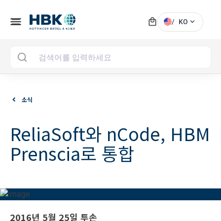
local_mall
menu
expand_more
/
KO
MAI
소식
ReliaSoft와 nCode, HBM
Prenscia로 통합
2016년 5월 25일 투손