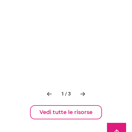
1 / 3
Vedi tutte le risorse
arrow_upward