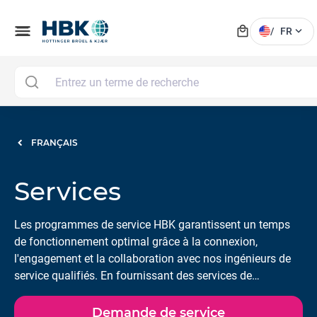
local_mall
menu
expand_more
/
FR
FRANÇAIS
Services
Les programmes de service HBK garantissent un temps
de fonctionnement optimal grâce à la connexion,
l'engagement et la collaboration avec nos ingénieurs de
service qualifiés. En fournissant des services de
calibration, d'installation, de maintenance et de réparation
à partir de nos laboratoires HBK accrédités et de nos
Demande de service