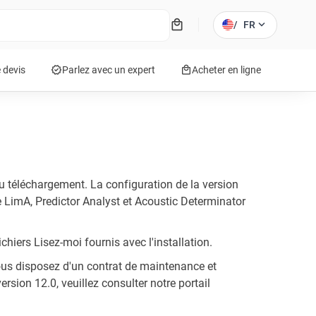
local_mall
expand_more
/
FR
verified
local_mall
 devis
Parlez avec un expert
Acheter en ligne
au téléchargement. La configuration de la version
 LimA, Predictor Analyst et Acoustic Determinator
hiers Lisez-moi fournis avec l'installation.
i vous disposez d'un contrat de maintenance et
rsion 12.0, veuillez consulter notre portail