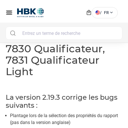
local_mall
menu
expand_more
/
FR
MAI
7830 Qualificateur,
7831 Qualificateur
Light
La version 2.19.3 corrige les bugs
suivants :
Plantage lors de la sélection des propriétés du rapport
(pas dans la version anglaise)