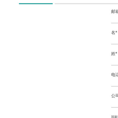
邮
名
*
姓
*
电
公
国家