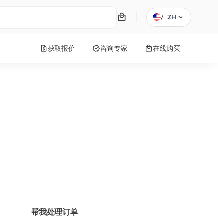
local_mall
expand_more
/
ZH
request_quote
verified
local_mall
获取报价
咨询专家
在线购买
帮我处理订单