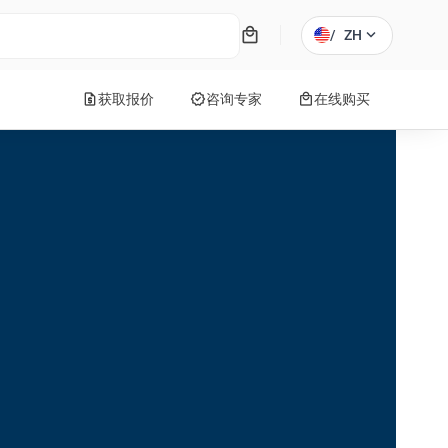
local_mall
expand_more
/
ZH
request_quote
verified
local_mall
获取报价
咨询专家
在线购买