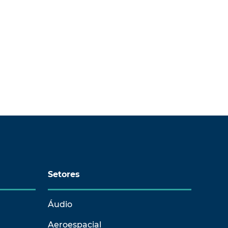
Setores
Áudio
Aeroespacial