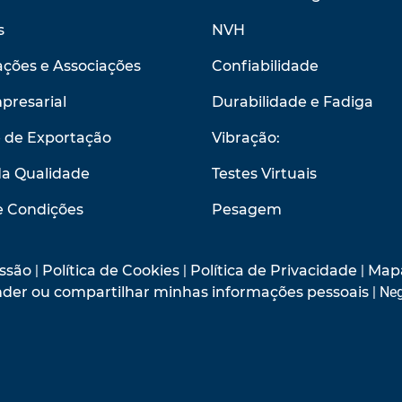
s
NVH
ções e Associações
Confiabilidade
presarial
Durabilidade e Fadiga
e de Exportação
Vibração:
da Qualidade
Testes Virtuais
e Condições
Pesagem
ssão
|
Política de Cookies
|
Política de Privacidade
|
Mapa
vender ou compartilhar minhas informações pessoais
| Neg