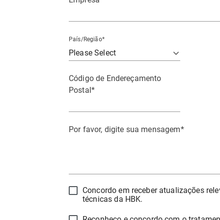
País/Região
*
Código de Endereçamento
Postal
*
Por favor, digite sua mensagem
*
Concordo em receber atualizações rel
técnicas da HBK.
Reconheço e concordo com o tratame