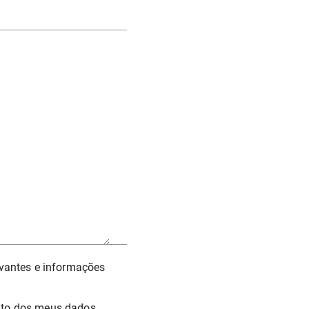
evantes e informações
nto dos meus dados